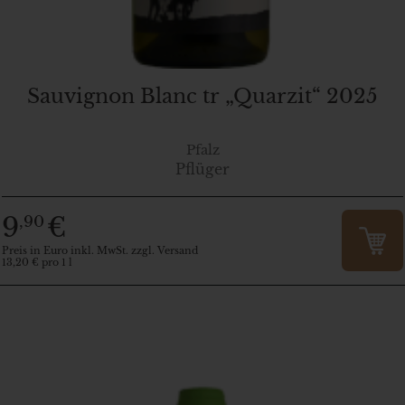
Sauvignon Blanc tr „Quarzit“ 2025
Pfalz
Pflüger
9
€
,90
Preis in Euro inkl. MwSt. zzgl. Versand
13,20 € pro 1 l