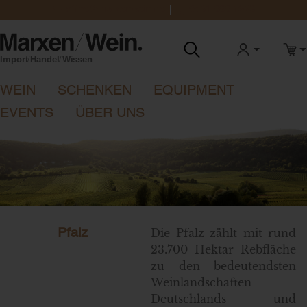
office@marxenwein.de
0431 888 1923
ANMELDEN
WAR
WEIN
SCHENKEN
EQUIPMENT
EVENTS
ÜBER UNS
Die Pfalz zählt mit rund
Pfalz
23.700 Hektar Rebfläche
zu den bedeutendsten
Weinlandschaften
Deutschlands und