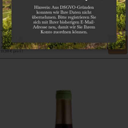
Pfalz
Pflüger
15
€
,90
Preis in Euro inkl. MwSt. zzgl. Versand
21,20 € pro 1 l