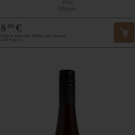
Pfalz
Pflüger
8
€
,90
Preis in Euro inkl. MwSt. zzgl. Versand
11,87 € pro 1 l