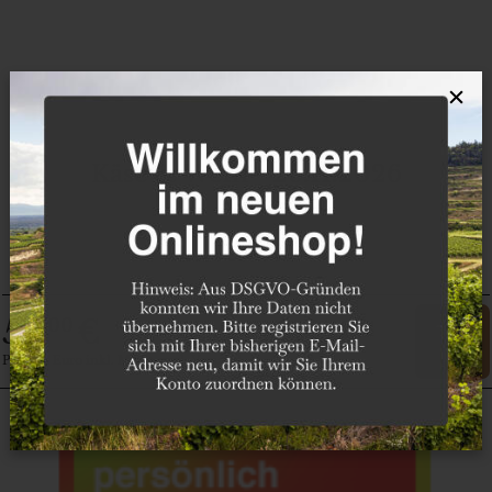
×
Käse & Wein - 26.11.2026
59
€
,00
Preis in Euro inkl. MwSt. zzgl. Versand