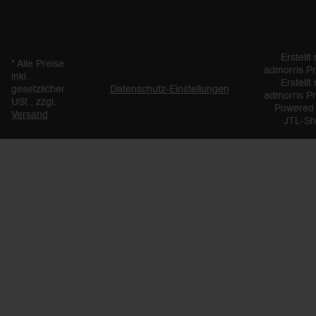
Erstellt 
*
Alle Preise
admorris P
inkl.
Erstellt 
gesetzlicher
Datenschutz-Einstellungen
admorris P
USt., zzgl.
Powered
Versand
JTL-S