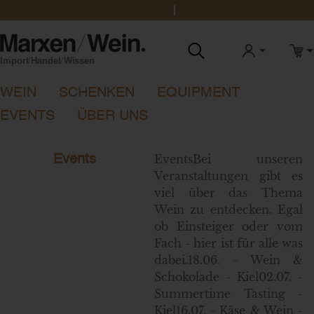
office@marxenwein.de
0431 888 1923
ANMELDEN
WAR
WEIN
SCHENKEN
EQUIPMENT
EVENTS
ÜBER UNS
EventsBei unseren
Events
Veranstaltungen gibt es
viel über das Thema
Wein zu entdecken. Egal
ob Einsteiger oder vom
Fach - hier ist für alle was
dabei.18.06. - Wein &
Schokolade - Kiel02.07. -
Summertime Tasting -
Kiel16.07. - Käse & Wein -