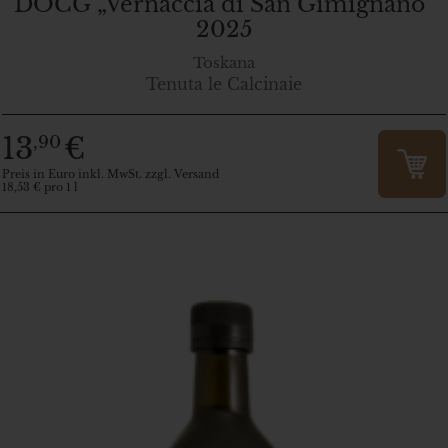
DOCG „Vernaccia di San Gimignano“
2025
Toskana
Tenuta le Calcinaie
13
€
,90
Preis in Euro inkl. MwSt. zzgl. Versand
18,53 € pro 1 l