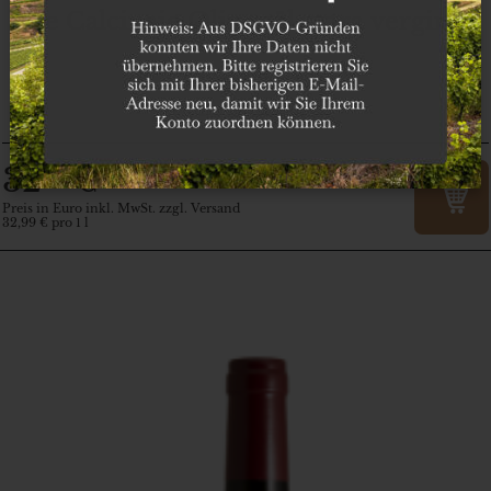
Le Calcinaie Olivenöl extra vergine
Toskana
Tenuta le Calcinaie
32
€
,99
Preis in Euro inkl. MwSt. zzgl. Versand
32,99 € pro 1 l