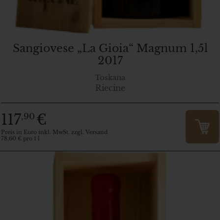
Sangiovese „La Gioia“ Magnum 1,5l
2017
Toskana
Riecine
117
€
,90
Preis in Euro inkl. MwSt. zzgl. Versand
78,60 € pro 1 l