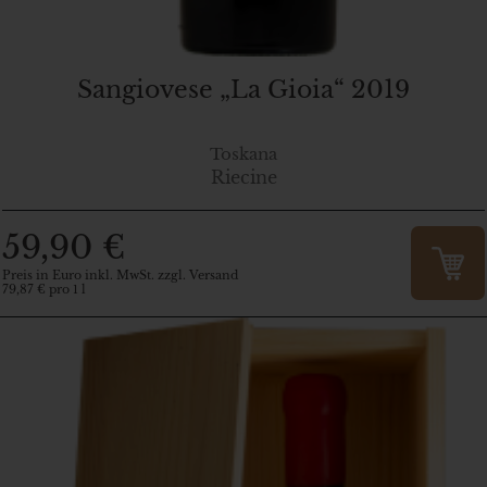
Sangiovese „La Gioia“ 2019
Toskana
Riecine
59,90 €
Preis in Euro inkl. MwSt. zzgl. Versand
79,87 € pro 1 l