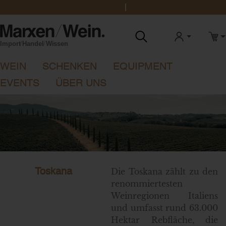
office@marxenwein.de
0431 888 1923
ANMELDEN
WAR
WEIN
SCHENKEN
EQUIPMENT
EVENTS
ÜBER UNS
Die Toskana zählt zu den
Toskana
renommiertesten
Weinregionen Italiens
und umfasst rund 63.000
Hektar Rebfläche, die