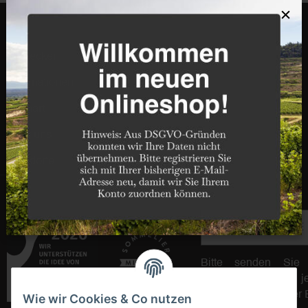
×
Entdecken
Informationen
Weinart
Über uns
Standorte
E-Mail-Adresse
Bitte senden Sie
regelmäßig und jed
Produktsortiment per 
Wie wir Cookies & Co nutzen