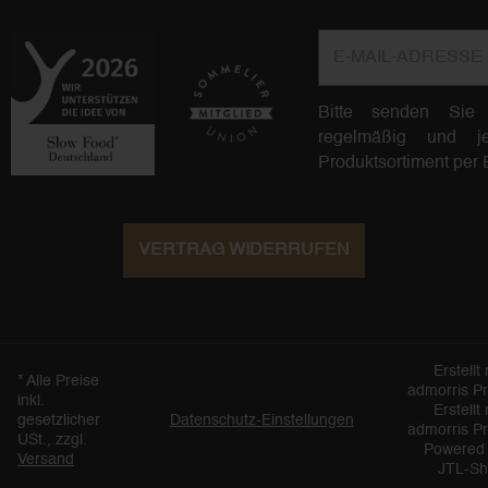
E-Mail-Adresse
Bitte senden Sie
regelmäßig und jed
Produktsortiment per 
VERTRAG WIDERRUFEN
Erstellt 
*
Alle Preise
admorris P
inkl.
Erstellt 
gesetzlicher
Datenschutz-Einstellungen
admorris P
USt., zzgl.
Powered
Versand
JTL-S