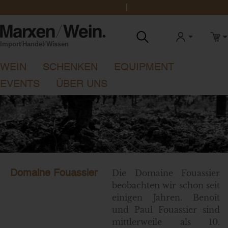
office@marxenwein.de
0431 888 1923
ANMELDEN
WAR
WEIN
SCHENKEN
EQUIPMENT
EVENTS
ÜBER UNS
Die Domaine Fouassier
Domaine Fouassier
beobachten wir schon seit
einigen Jahren. Benoît
und Paul Fouassier sind
mittlerweile als 10.