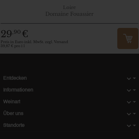
Loire
Domaine Fouassier
29
€
,90
Preis in Euro inkl. MwSt. zzgl. Versand
39,87 € pro 1 l
Entdecken
Informationen
Weinart
Über uns
Standorte