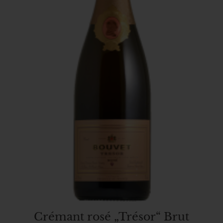
Crémant rosé „Trésor“ Brut