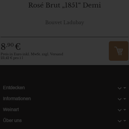
Rosé Brut „1851“ Demi
Bouvet Ladubay
8
€
,90
Preis in Euro inkl. MwSt. zzgl. Versand
23,42 € pro 1 l
Entdecken
Informationen
Weinart
Über uns