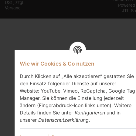
admorris P
USt., zzgl.
Powered
Versand
JTL-S
Wie wir Cookies & Co nutzen
Durch Klicken auf „Alle akzeptieren“ gestatten Sie
den Einsatz folgender Dienste auf unserer
Website: YouTube, Vimeo, ReCaptcha, Google Tag
Manager. Sie können die Einstellung jederzeit
ändern (Fingerabdruck-Icon links unten). Weitere
Details finden Sie unter
Konfigurieren
und in
unserer
Datenschutzerklärung
.