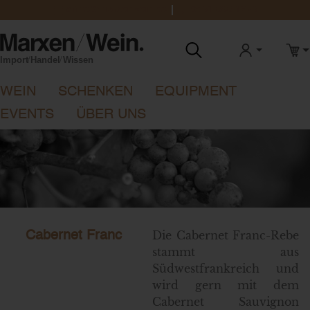
office@marxenwein.de
0431 888 1923
ANMELDEN
WAR
WEIN
SCHENKEN
EQUIPMENT
EVENTS
ÜBER UNS
Die Cabernet Franc-Rebe
Cabernet Franc
stammt aus
Südwestfrankreich und
wird gern mit dem
Cabernet Sauvignon