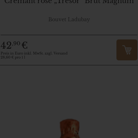
Crémant rosé „Trésor“ Brut Magnum
Bouvet Ladubay
42
€
,90
Preis in Euro inkl. MwSt. zzgl. Versand
28,60 € pro 1 l