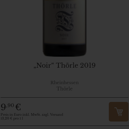
„Noir“ Thörle 2019
Rheinhessen
Thörle
9
€
,90
Preis in Euro inkl. MwSt. zzgl. Versand
13,20 € pro 1 l