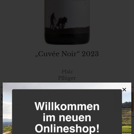
„Cuvée Noir“ 2023
Pfalz
Pflüger
×
8
€
,90
Preis in Euro inkl. MwSt. zzgl. Versand
11,87 € pro 1 l