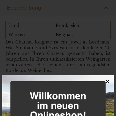
Beschreibung
Land:
Frankreich
Winzer:
Reignac
Das Chateau Reignac ist ein Juwel in Bordeaux.
Was Stéphanie und Yves Vatelot in den letzen 20
Jahren aus Ihren Chateau gemacht haben, ist
beispiellos. In Ihren unklassifizierten Weingärten
produzieren Sie einen der aufregendsten
Bordeaux-Weine die…
×
Weiter lesen
Artikelnummer:
3848
Inhalt:
1,50 l