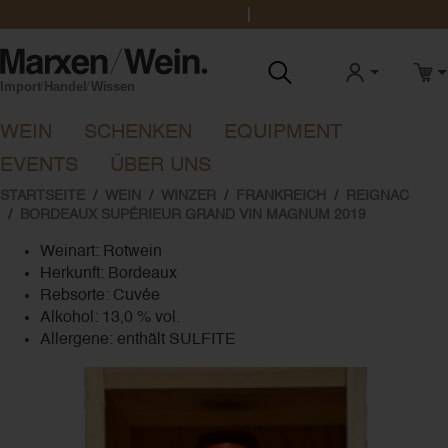
office@marxenwein.de
0431 888 1923
ANMELDEN
WAR
WEIN
SCHENKEN
EQUIPMENT
EVENTS
ÜBER UNS
STARTSEITE
WEIN
WINZER
FRANKREICH
REIGNAC
BORDEAUX SUPÉRIEUR GRAND VIN MAGNUM 2019
Weinart:
Rotwein
Herkunft:
Bordeaux
Rebsorte:
Cuvée
Alkohol:
13,0 % vol.
Allergene:
enthält SULFITE