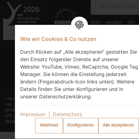
E-Mail-Adresse
Bitte senden Sie
regelmäßig und jed
Produktsortiment per 
Wie wir Cookies & Co nutzen
Durch Klicken auf „Alle akzeptieren“ gestatten Sie
den Einsatz folgender Dienste auf unserer
VERTRAG WIDERRUFEN
Website: YouTube, Vimeo, ReCaptcha, Google Tag
Manager. Sie können die Einstellung jederzeit
ändern (Fingerabdruck-Icon links unten). Weitere
Details finden Sie unter
Konfigurieren
und in
unserer
Datenschutzerklärung
.
Erstellt 
*
Alle Preise
admorris P
inkl.
Erstellt 
gesetzlicher
Datenschutz-Einstellungen
admorris P
Impressum
|
Datenschutz
USt., zzgl.
Powered
Versand
JTL-S
Ablehnen
Konfigurieren
Alle akzeptieren