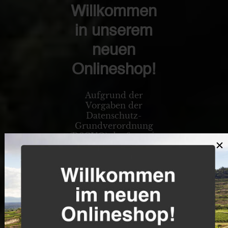
Willkommen
in unserem
neuen
Onlineshop!
Aufgrund der
Vorgaben der
Datenschutz-
Grundverordnung
(DSGVO) durften wir
×
Ihre persönlichen
Daten leider nicht
automatisch aus
unserem alten Shop
in das neue System
übertragungsfrei
übernehmen. Bitte
registrieren Sie sich
daher einmalig neu