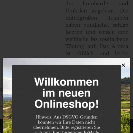
der Lombardei und
Umbrien angebaut. Die
mittelgroßen Trauben
haben rundliche, saftige
Beeren und weisen eine
weißliche bis roséfarbene
Tönung auf. Das Aroma
ist süßlich und leicht
parfümartig, der Duft
×
erinnert an Mandeln und
Zitro…
weiter lesen
STARTSEITE
WEIN
REBSORTE
ALLE REBSORTEN
GARGANEGA
Unser Sortiment