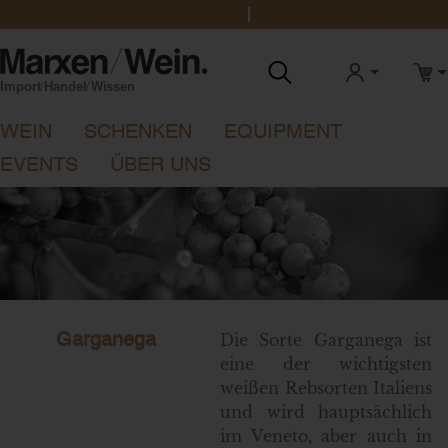
office@marxenwein.de
0431 888 1923
ANMELDEN
WAR
WEIN
SCHENKEN
EQUIPMENT
EVENTS
ÜBER UNS
Die Sorte Garganega ist
Garganega
eine der wichtigsten
weißen Rebsorten Italiens
und wird hauptsächlich
im Veneto, aber auch in