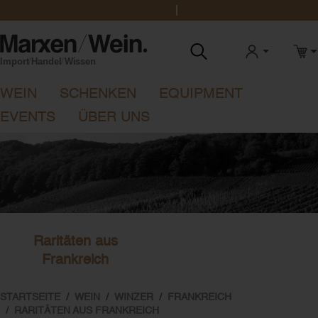
office@marxenwein.de
0431 888 1923
ANMELDEN
WAR
WEIN
SCHENKEN
EQUIPMENT
EVENTS
ÜBER UNS
Raritäten aus
Frankreich
STARTSEITE
WEIN
WINZER
FRANKREICH
RARITÄTEN AUS FRANKREICH