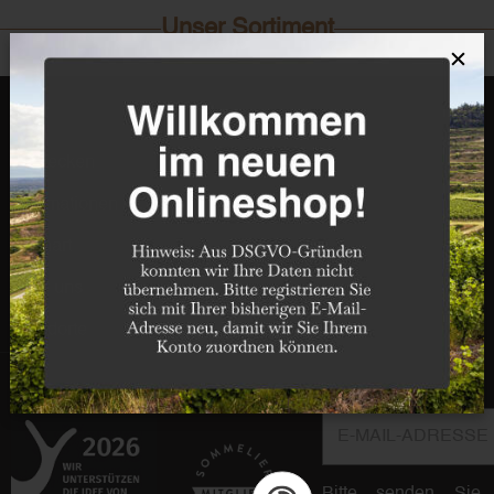
Unser Sortiment
×
Entdecken
Informationen
Weinart
Über uns
Standorte
E-Mail-Adresse
Bitte senden Sie