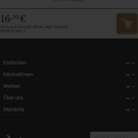
16
€
,50
Preis in Euro inkl. MwSt. zzgl. Versand
22,00 € pro 1 l
Entdecken
Informationen
Weinart
Über uns
Standorte
E-Mail-Adresse