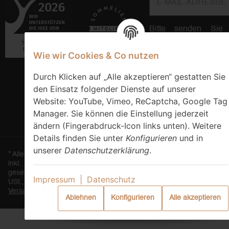
Bitte senden Sie
regelmäßig und jed
Produktsortiment per 
Wie wir Cookies & Co nutzen
Durch Klicken auf „Alle akzeptieren“ gestatten Sie
den Einsatz folgender Dienste auf unserer
VERTRAG WIDERRUFEN
Website: YouTube, Vimeo, ReCaptcha, Google Tag
Manager. Sie können die Einstellung jederzeit
ändern (Fingerabdruck-Icon links unten). Weitere
Details finden Sie unter
Konfigurieren
und in
unserer
Datenschutzerklärung
.
Erstellt 
*
Alle Preise
admorris P
inkl.
Erstellt 
gesetzlicher
Datenschutz-Einstellungen
admorris P
Impressum
|
Datenschutz
USt., zzgl.
Powered
Versand
JTL-S
Ablehnen
Konfigurieren
Alle akzeptieren