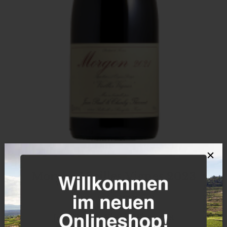
×
Morgon Vieilles Vignes 2023
Burgund
Jean Paul & Charly Thevenet