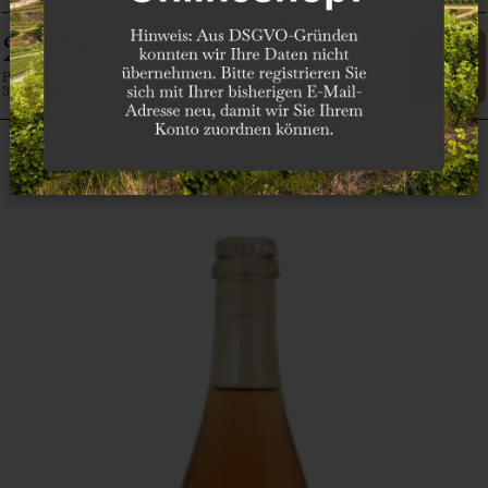
29
€
,50
Preis in Euro inkl. MwSt. zzgl. Versand
39,33 € pro 1 l