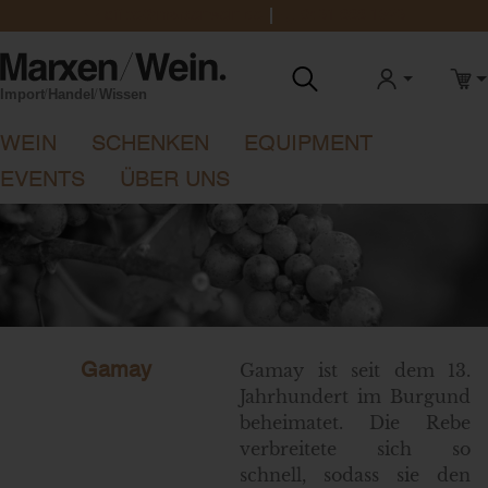
office@marxenwein.de
0431 888 1923
ANMELDEN
WAR
WEIN
SCHENKEN
EQUIPMENT
EVENTS
ÜBER UNS
Gamay ist seit dem 13.
Gamay
Jahrhundert im Burgund
beheimatet. Die Rebe
verbreitete sich so
schnell, sodass sie den