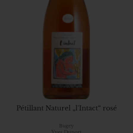
Pétillant Naturel „l'Intact“ rosé
Bugey
Yves Duport